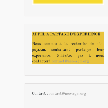
APPEL A PARTAGE D’EXPÉRIENCE
Nous sommes à la recherche de néo-
paysans souhaitant partager leur
expérience. N'hésitez pas à nous
contacter!
contact@neo-agri.org
Contact :
contact@neo-agri.org