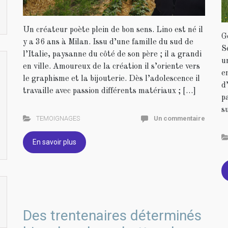
Un créateur poète plein de bon sens. Lino est né il
G
y a 36 ans à Milan. Issu d’une famille du sud de
S
l’Italie, paysanne du côté de son père ; il a grandi
u
en ville. Amoureux de la création il s’oriente vers
e
le graphisme et la bijouterie. Dès l’adolescence il
d
travaille avec passion différents matériaux ; […]
p
s
TEMOIGNAGES
Un commentaire
En savoir plus
Des trentenaires déterminés