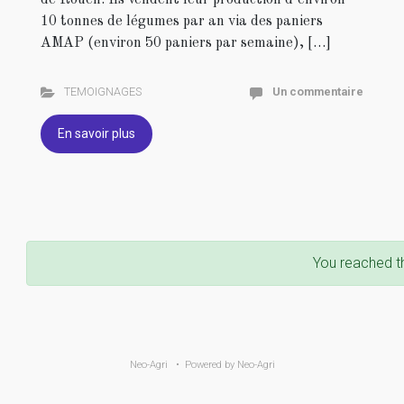
de Rouen. Ils vendent leur production d’environ
10 tonnes de légumes par an via des paniers
AMAP (environ 50 paniers par semaine), […]
TEMOIGNAGES
Un commentaire
En savoir plus
You reached t
Neo-Agri
• Powered by
Neo-Agri