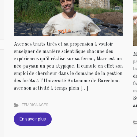
Avec ses traits tirés et sa propension à vouloir
enseigner de manière scientifique chacune des
M
expériences qu’il réalise sur sa ferme, Marc est un
p
néo-paysan un peu atypique. Il cumule en effet son
l
emploi de chercheur dans le domaine de la gestion
d
des forêts à l’Université Autonome de Barcelone
f
avec son activité à temps plein […]
m
S
TEMOIGNAGES
a
En savoir plus