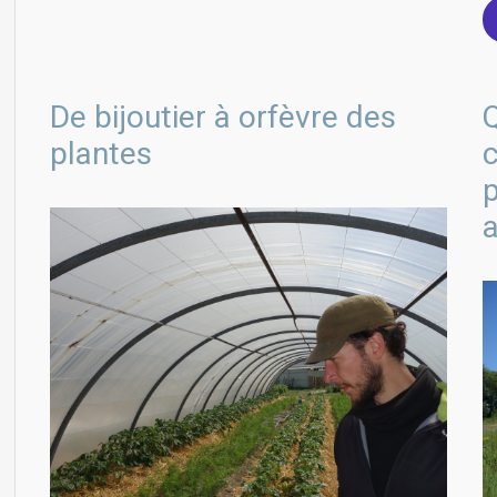
De bijoutier à orfèvre des
Q
plantes
c
a