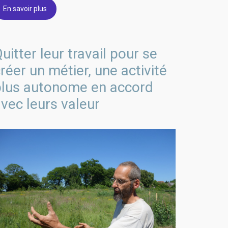
En savoir plus
uitter leur travail pour se
réer un métier, une activité
plus autonome en accord
vec leurs valeur