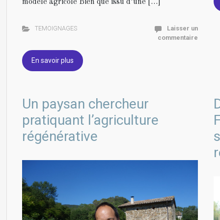
modèle agricole Bien que issu d’une […]
TEMOIGNAGES
Laisser un
commentaire
En savoir plus
Un paysan chercheur
D
pratiquant l’agriculture
régénérative
s
r