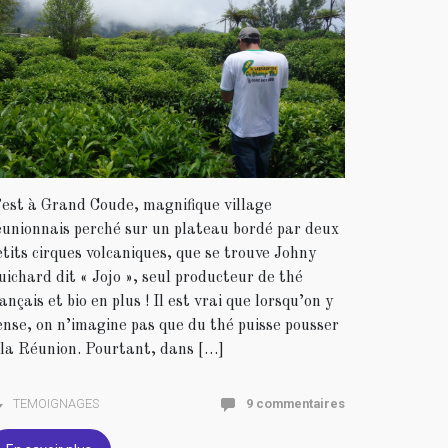
’est à Grand Coude, magnifique village
éunionnais perché sur un plateau bordé par deux
etits cirques volcaniques, que se trouve Johny
uichard dit « Jojo », seul producteur de thé
rançais et bio en plus ! Il est vrai que lorsqu’on y
ense, on n’imagine pas que du thé puisse pousser
 la Réunion. Pourtant, dans […]
TEMOIGNAGES
9 commentaires