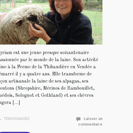
yriam est une jeune presque soixantenaire
assionnée par le monde de la laine. Son activité
aine à la Ferme de la Thibaudière en Vendée a
émarré il y a quatre ans. Elle transforme de
açon artisanale la laine de ses alpagas, ses
outons (Shropshire, Mérinos de Rambouillet,
uédois, Solognot et Gothland) et ses chèvres
ngora […]
TEMOIGNAGES
Laisser un
commentaire