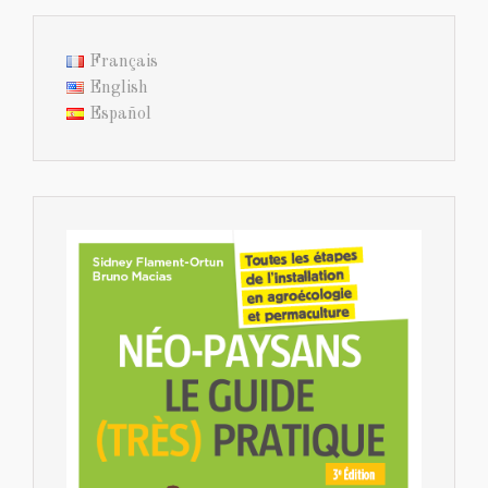
Français
English
Español