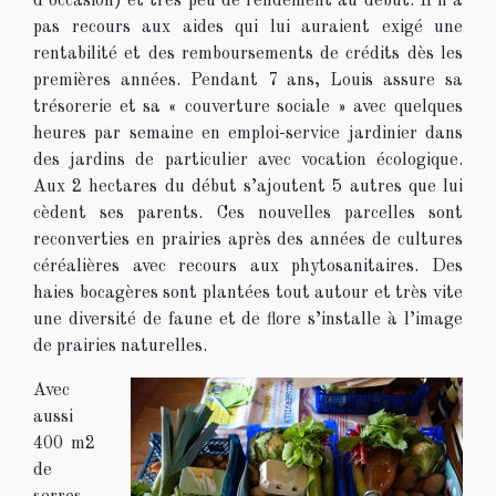
d’occasion) et très peu de rendement au début. Il n’a
pas recours aux aides qui lui auraient exigé une
rentabilité et des remboursements de crédits dès les
premières années. Pendant 7 ans, Louis assure sa
trésorerie et sa « couverture sociale » avec quelques
heures par semaine en emploi-service jardinier dans
des jardins de particulier avec vocation écologique.
Aux 2 hectares du début s’ajoutent 5 autres que lui
cèdent ses parents. Ces nouvelles parcelles sont
reconverties en prairies après des années de cultures
céréalières avec recours aux phytosanitaires. Des
haies bocagères sont plantées tout autour et très vite
une diversité de faune et de flore s’installe à l’image
de prairies naturelles.
Avec
aussi
400 m2
de