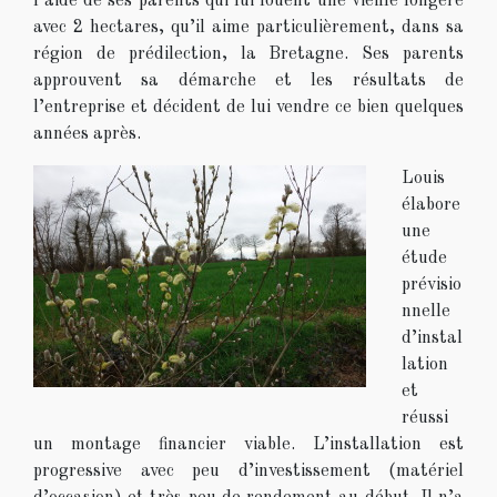
l’aide de ses parents qui lui louent une vieille longère
avec 2 hectares, qu’il aime particulièrement, dans sa
région de prédilection, la Bretagne. Ses parents
approuvent sa démarche et les résultats de
l’entreprise et décident de lui vendre ce bien quelques
années après.
Louis
élabore
une
étude
prévisio
nnelle
d’instal
lation
et
réussi
un montage financier viable. L’installation est
progressive avec peu d’investissement (matériel