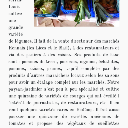
serres,
Louis
cultive
une
grande
variété
de légumes. Il fait de la vente directe sur des marchés
Rennais (les Lices et le Mail), à des restaurateurs et
via des paniers à des voisins. Ses produits de base
sont : pommes de terre, poireaux, oignons, échalotes,
pommes, raisins, prunes, …qu´il complète par des
produits d´autres maraîchers locaux selon les saisons
pour avoir un étalage complet sur les marchés. Notre
paysan-jardinier s´est peu à peu spécialisé et cultive
une quinzaine de variétés de courges qui ont éveillé l
´intérêt de journalistes, de restaurateurs, etc. Il en
vend quelques variétés rares en BioCoop. Il fait aussi
pousser une quinzaine de variétés anciennes de
tomates et propose des végétaux de cueillettes