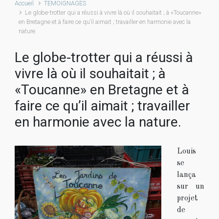
Accueil
TEMOIGNAGES
Le globe-trotter qui a réussi à vivre là où il souhaitait ; à «Toucanne»
en Bretagne et à faire ce qu’il aimait ; travailler en harmonie avec la
nature.
Le globe-trotter qui a réussi à
vivre là où il souhaitait ; à
«Toucanne» en Bretagne et à
faire ce qu’il aimait ; travailler
en harmonie avec la nature.
Louis
se
lança
sur un
projet
de