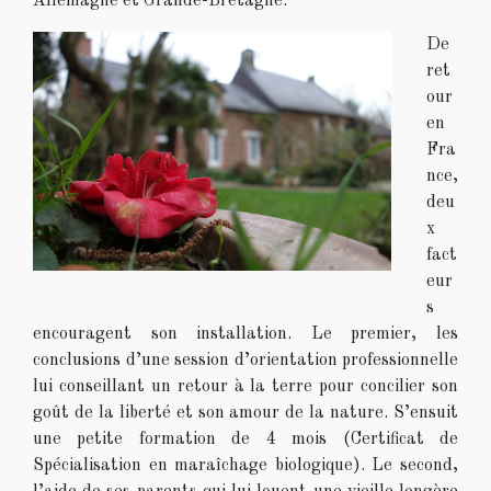
Allemagne et Grande-Bretagne.
De
ret
our
en
Fra
nce,
deu
x
fact
eur
s
encouragent son installation. Le premier, les
conclusions d’une session d’orientation professionnelle
lui conseillant un retour à la terre pour concilier son
goût de la liberté et son amour de la nature. S’ensuit
une petite formation de 4 mois (Certificat de
Spécialisation en maraîchage biologique). Le second,