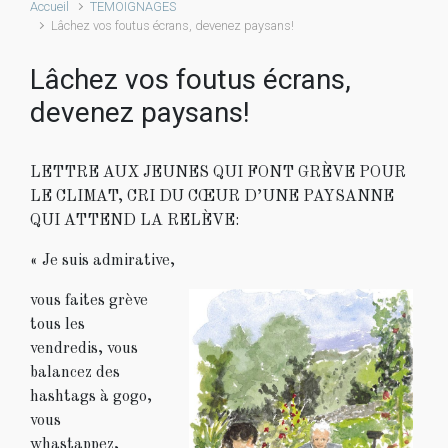
Accueil
TEMOIGNAGES
Lâchez vos foutus écrans, devenez paysans!
Lâchez vos foutus écrans,
devenez paysans!
LETTRE AUX JEUNES QUI FONT GRÈVE POUR
LE CLIMAT, CRI DU CŒUR D’UNE PAYSANNE
QUI ATTEND LA RELÈVE:
« Je suis admirative,
vous faites grève
tous les
vendredis, vous
balancez des
hashtags à gogo,
vous
whastappez,