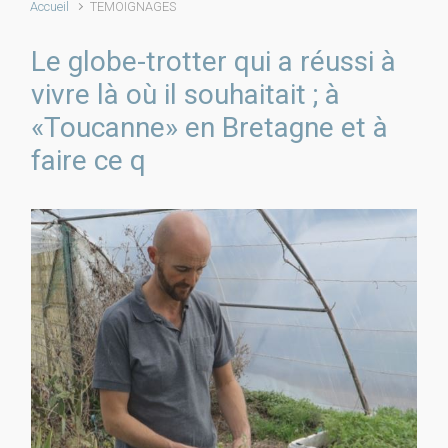
Accueil
TEMOIGNAGES
Le globe-trotter qui a réussi à
vivre là où il souhaitait ; à
«Toucanne» en Bretagne et à
faire ce q