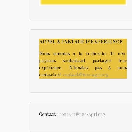
APPEL A PARTAGE D’EXPÉRIENCE
Nous sommes à la recherche de néo-
paysans souhaitant partager leur
expérience. N'hésitez pas à nous
contacter!
contact@neo-agri.org
Contact :
contact@neo-agri.org