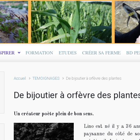
SPIRER
FORMATION
ETUDES
CRÉER SA FERME
BD P
Accueil
TEMOIGNAGES
De bijoutier à orfèvre des plantes
De bijoutier à orfèvre des plante
Un créateur poète plein de bon sens.
Lino est né il y a 36 an
paysanne du côté de so