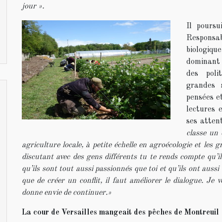
jour ».
Il pours
Responsa
biologique
dominant 
des poli
grandes 
pensées et
lectures 
ses atten
classe un 
agriculture locale, à petite échelle en agroécologie et les 
discutant avec des gens différents tu te rends compte qu’i
qu’ils sont tout aussi passionnés que toi et qu’ils ont aussi
que de créer un conflit, il faut améliorer le dialogue. Je 
donne envie de continuer.»
La cour de Versailles mangeait des pêches de Montreuil