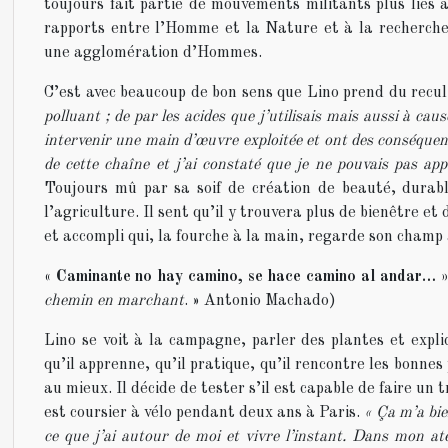
toujours fait partie de mouvements militants plus liés au
rapports entre l’Homme et la Nature et à la recherche 
une agglomération d’Hommes.
C’est avec beaucoup de bon sens que Lino prend du recul 
polluant ; de par les acides que j’utilisais mais aussi à ca
intervenir une main d’œuvre exploitée et ont des conséquenc
de cette chaîne et j’ai constaté que je ne pouvais pas app
Toujours mû par sa soif de création de beauté, durable
l’agriculture. Il sent qu’il y trouvera plus de bienêtre et 
et accompli qui, la fourche à la main, regarde son champ a
« Caminante no hay camino, se hace camino al andar… 
chemin en marchant
. » Antonio Machado)
Lino se voit à la campagne, parler des plantes et expli
qu’il apprenne, qu’il pratique, qu’il rencontre les bonne
au mieux. Il décide de tester s’il est capable de faire un t
est coursier à vélo pendant deux ans à Paris.
« Ça m’a bie
ce que j’ai autour de moi et vivre l’instant. Dans mon ate