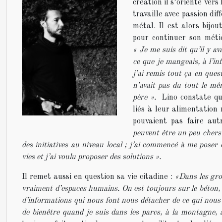
création il s’oriente vers
travaille avec passion diff
métal. Il est alors bijo
pour continuer son méti
« Je me suis dit qu’il y av
ce que je mangeais, à l’in
j’ai remis tout ça en ques
n’avait pas du tout le m
père ».
Lino constate q
liés à leur alimentation
pouvaient pas faire au
peuvent être un peu chers 
des initiatives au niveau local ; j’ai commencé à me poser 
vies et j’ai voulu proposer des solutions ».
Il remet aussi en question sa vie citadine :
«Dans les gros
vraiment d’espaces humains. On est toujours sur le béton, 
d’informations qui nous font nous détacher de ce qui nous 
de bienêtre quand je suis dans les parcs, à la montagne,