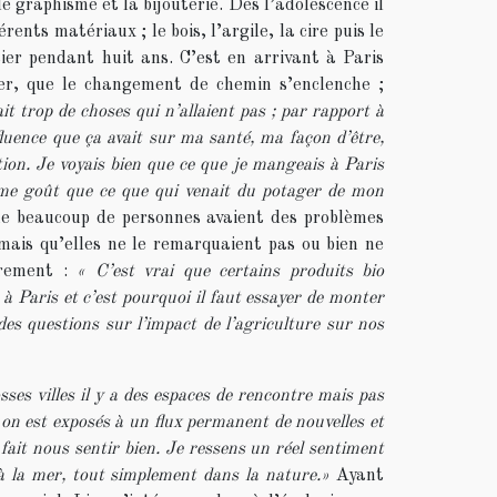
 le graphisme et la bijouterie. Dès l’adolescence il
érents matériaux ; le bois, l’argile, la cire puis le
utier pendant huit ans. C’est en arrivant à Paris
er, que le changement de chemin s’enclenche ;
ait trop de choses qui n’allaient pas ; par rapport à
fluence que ça avait sur ma santé, ma façon d’être,
tion. Je voyais bien que ce que je mangeais à Paris
ême goût que ce que qui venait du potager de mon
ue beaucoup de personnes avaient des problèmes
 mais qu’elles ne le remarquaient pas ou bien ne
trement :
« C’est vrai que certains produits bio
à Paris et c’est pourquoi il faut essayer de monter
des questions sur l’impact de l’agriculture sur nos
ses villes il y a des espaces de rencontre mais pas
on est exposés à un flux permanent de nouvelles et
fait nous sentir bien. Je ressens un réel sentiment
 à la mer, tout simplement dans la nature.»
Ayant