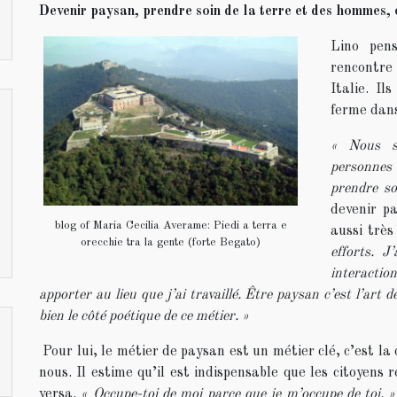
Devenir paysan, prendre soin de la terre et des hommes, en
Lino pens
rencontre 
Italie. Il
ferme dans
« Nous so
personnes
prendre so
devenir pa
blog of Maria Cecilia Averame: Piedi a terra e
aussi très
orecchie tra la gente (forte Begato)
efforts. J
interactio
apporter au lieu que j’ai travaillé. Être paysan c’est l’art de
bien le côté poétique de ce métier. »
Pour lui, le métier de paysan est un métier clé, c’est la
nous. Il estime qu’il est indispensable que les citoyens 
versa.
« Occupe-toi de moi parce que je m’occupe de toi. »