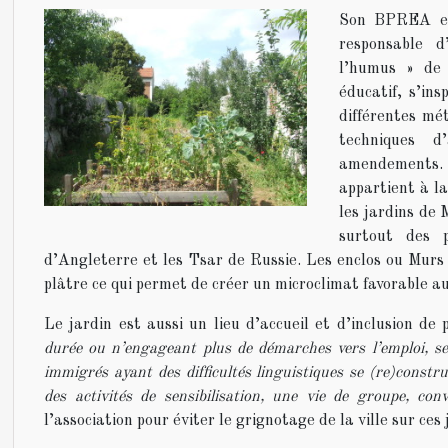
Son BPREA en
responsable d
l’humus » de 
éducatif, s’in
différentes mé
techniques d
amendements. 
appartient à la
les jardins de 
surtout des 
d’Angleterre et les Tsar de Russie. Les enclos ou Murs
plâtre ce qui permet de créer un microclimat favorable a
Le jardin est aussi un lieu d’accueil et d’inclusion de
durée ou n’engageant plus de démarches vers l’emploi, se
immigrés ayant des difficultés linguistiques se (re)constru
des activités de sensibilisation, une vie de
groupe, convi
l’association pour éviter le grignotage de la ville sur ces j