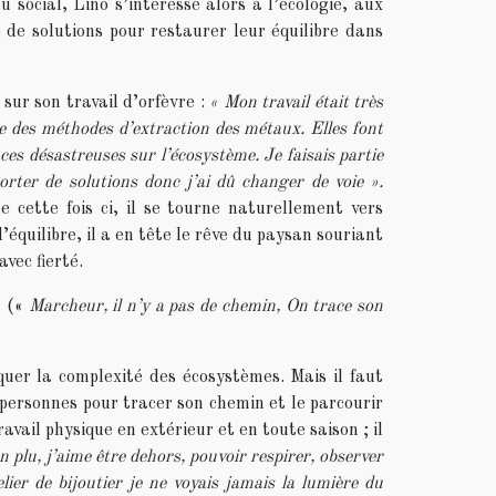
 social, Lino s’intéresse alors à l’écologie, aux
de solutions pour restaurer leur équilibre dans
sur son travail d’orfèvre :
« Mon travail était très
use des méthodes d’extraction des métaux. Elles font
es désastreuses sur l’écosystème. Je faisais partie
orter de solutions donc j’ai dû changer de voie ».
 cette fois ci, il se tourne naturellement vers
d’équilibre, il a en tête le rêve du paysan souriant
vec fierté.
»
(«
Marcheur, il n’y a pas de chemin, On trace son
quer la complexité des écosystèmes. Mais il faut
s personnes pour tracer son chemin et le parcourir
ravail physique en extérieur et en toute saison ; il
n plu, j’aime être dehors, pouvoir respirer, observer
lier de bijoutier je ne voyais jamais la lumière du