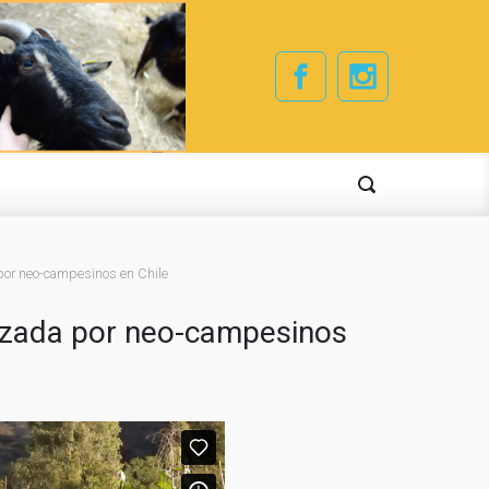
 por neo-campesinos en Chile
anzada por neo-campesinos